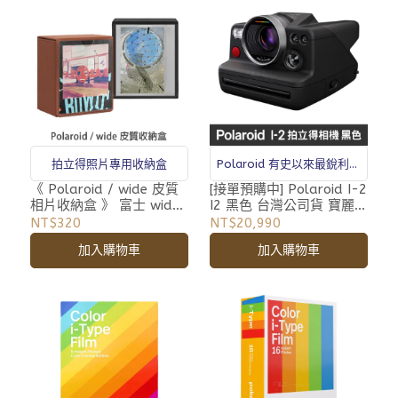
拍立得照片專用收納盒
Polaroid 有史以來最銳利的
鏡頭
《 Polaroid / wide 皮質
[接單預購中] Polaroid I-2
相片收納盒 》 富士 wide
I2 黑色 台灣公司貨 寶麗萊
寶麗萊 SX-70 600 i-Type
i-Type SX-70 600 拍立得
NT$320
NT$20,990
拍立得照片 專用 相本 磁
相機 自動對焦 腳架孔 雙
加入購物車
加入購物車
吸 收納盒
重曝光