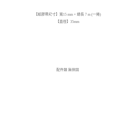
【紙膠帶尺寸】寬15 mm × 總長 7 m (一捲)
【直徑】35mm
配件類 無保固