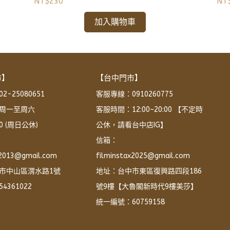
NT$230
NT
加入購物車
市】
【台中門市】
-25080651
客服專線：0910260775
周一至周六 
客服時間：12:00~20:00 【不定時
:00 (周日公休)
公休，請看台中店IG】
信箱：
x2013@gmail.com
filminstax2025@gmail.com
市中山區渭水路1號
地址：台中市東區復興路四段186
4361022
號9樓【大魯閣新時代9樓美莎】
統一編號：60759158