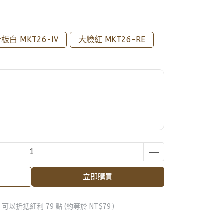
板白 MKT26-IV
大臉紅 MKT26-RE
立即購買
 」可以折抵紅利
79
點 (約等於
NT$79
)