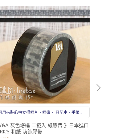
可用來裝飾拍立得相片、相簿、 日記本、手帳、
可用來裝飾拍立
卡片等處
 V&A 灰色塔樓 二捲入 紙膠帶 》日本進口
《 Bonjour 
RK'S 和紙 裝飾膠帶
GRAND wash