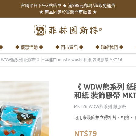
官網平日下午2點結單 ★ 滿999元郵局/超取免運費
★ 商品同步於實體門市販售 ★
◆
◆ 優惠活動 ◆
◆ 門市資訊 ◆
◆ 聯絡我們 ◆
 WDW熊系列 紙膠帶 》日本進口 maste washi 和紙 裝飾膠帶 MKT26
《 WDW熊系列 紙膠
和紙 裝飾膠帶 MKT
MKT26 WDW熊系列 紙膠帶
可用來裝飾拍立得相片、相簿、
NT$79