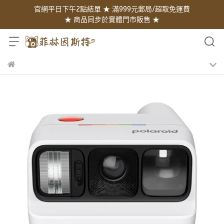
官網平日下午2點結單 ★ 滿999元郵局/超取免運費
★ 商品同步於實體門市販售 ★