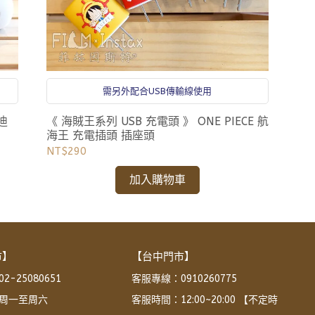
需另外配合USB傳輸線使用
 迪
《 海賊王系列 USB 充電頭 》 ONE PIECE 航
海王 充電插頭 插座頭
NT$290
加入購物車
市】
【台中門市】
-25080651
客服專線：0910260775
周一至周六 
客服時間：12:00~20:00 【不定時