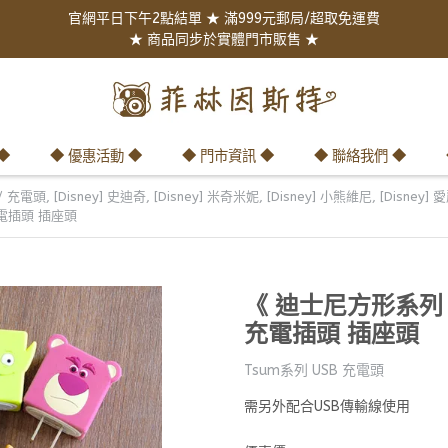
官網平日下午2點結單 ★ 滿999元郵局/超取免運費
★ 商品同步於實體門市販售 ★
◆
◆ 優惠活動 ◆
◆ 門市資訊 ◆
◆ 聯絡我們 ◆
 / 充電頭
,
[Disney] 史迪奇
,
[Disney] 米奇米妮
,
[Disney] 小熊維尼
,
[Disney
充電插頭 插座頭
《 迪士尼方形系列 U
充電插頭 插座頭
Tsum系列 USB 充電頭
需另外配合USB傳輸線使用