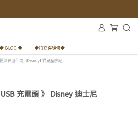
◆ BLOG ◆
◆拍立得維修◆
] 愛麗絲夢遊仙境
,
[Disney] 貓兒歷險記
SB 充電頭 》 Disney 迪士尼