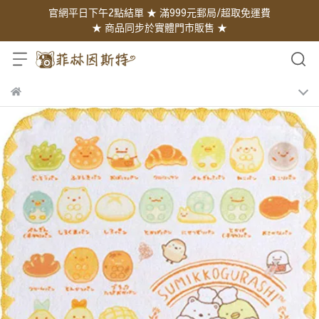
官網平日下午2點結單 ★ 滿999元郵局/超取免運費
★ 商品同步於實體門市販售 ★