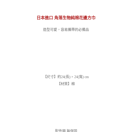
日本進口 角落生物純棉花邊方巾
造型可愛，容易攜帶的必備品
【尺寸】約24(長) × 24(寬) cm
【材質】棉
配件類 無保固