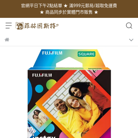
官網平日下午2點結單 ★ 滿999元郵局/超取免運費
★ 商品同步於實體門市販售 ★