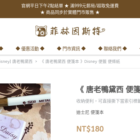
官網平日下午2點結單 ★ 滿999元郵局/超取免運費
★ 商品同步於實體門市販售 ★
◆
◆ 優惠活動 ◆
◆ 門市資訊 ◆
◆ 聯絡我們 ◆
Disney] 唐老鴨黛西
《 唐老鴨黛西 便箋本 》Disney 便籤 便條紙
《 唐老鴨黛西 便箋本
收納便利，可直接撕下當索引標
迪士尼 便箋本
NT$180