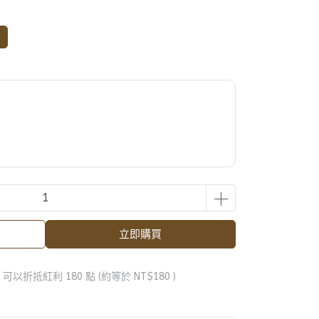
立即購買
 」可以折抵紅利
180
點 (約等於
NT$180
)