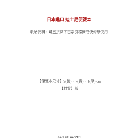
日本進口 迪士尼便箋本
收納便利，可直接撕下當索引標籤或便條紙使用
【便箋本尺寸】9(長) × 7(寬) × 1(厚) cm
【材質】紙