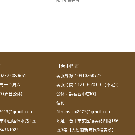
配件類 無保固
市】
【台中門市】
-25080651
客服專線：0910260775
周一至周六 
客服時間：12:00~20:00 【不定時
:00 (周日公休)
公休，請看台中店IG】
信箱：
x2013@gmail.com
filminstax2025@gmail.com
市中山區渭水路1號
地址：台中市東區復興路四段186
4361022
號9樓【大魯閣新時代9樓美莎】