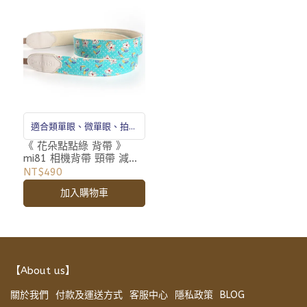
適合類單眼、微單眼、拍立
得
《 花朵點點綠 背帶 》
mi81 相機背帶 頸帶 減壓
帶
NT$490
加入購物車
【About us】
關於我們
付款及運送方式
客服中心
隱私政策
BLOG