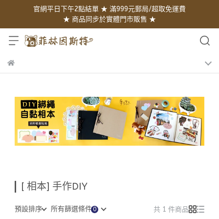
官網平日下午2點結單 ★ 滿999元郵局/超取免運費
★ 商品同步於實體門市販售 ★
[ 相本] 手作DIY
預設排序
所有篩選條件
共 1 件商品