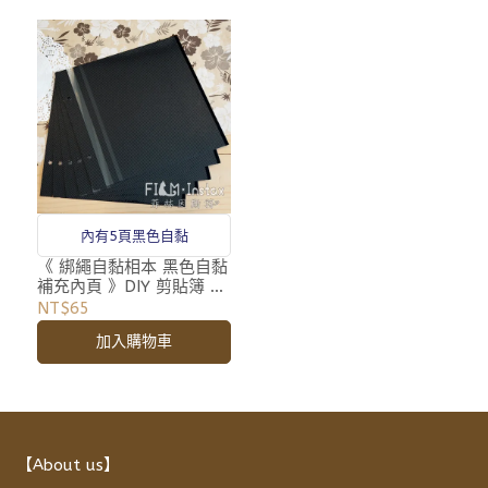
內有5頁黑色自黏
《 綁繩自黏相本 黑色自黏
補充內頁 》DIY 剪貼簿 手
作相本專用
NT$65
加入購物車
【About us】