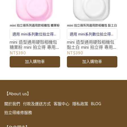
適用 mini系列數位拍立得相
適用 mini系列數位拍立得相
機
機
mini 造型通用硬殼相機包
mini 造型通用硬殼相機包
糖果粉 mini 拍立得 專用
黏土白 mini 拍立得 專用
相機包 收納包 附背帶
相機包 收納包 附背帶
NT$390
NT$390
加入購物車
加入購物車
【About us】
關於我們
付款及運送方式
客服中心
隱私政策
BLOG
拍立得維修服務