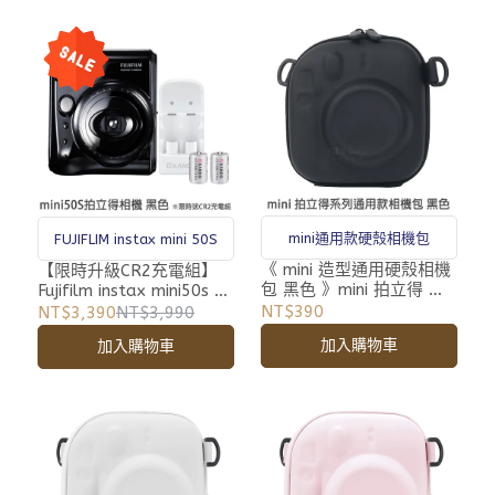
mini通用款硬殼相機包
FUJIFLIM instax mini 50S
《 mini 造型通用硬殼相機
【限時升級CR2充電組】
包 黑色 》mini 拍立得 專
Fujifilm instax mini50s 黑
用 相機包 收納包 附背帶
色 拍立得相機 mini 50 s
NT$390
NT$3,390
NT$3,990
富士拍立得 平行輸入
加入購物車
加入購物車