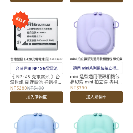
適用 mini系列數位拍立得相
台灣世訊 NP45充電電池
機
mini 造型通用硬殼相機包
《 NP-45 充電電池 》台
夢幻紫 mini 拍立得 專用
灣世訊 副廠電池 通過標檢
相機包 收納包 附背帶
局認證標準 NP45
NT$390
NT$280
NT$400
加入購物車
加入購物車