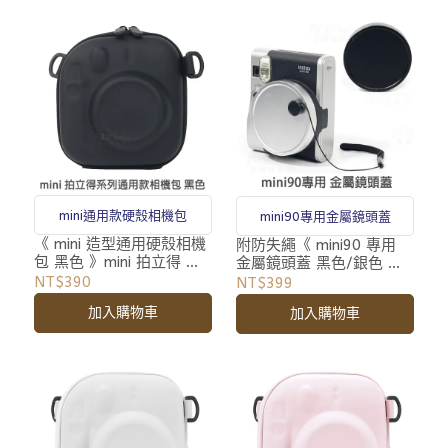
mini通用款硬殼相機包
mini90專用金屬鏡頭蓋
《 mini 造型通用硬殼相機
附防失繩《 mini90 專用
包 黑色 》mini 拍立得 專
金屬鏡頭蓋 黑色/銀色 》
用 相機包 收納包 附背帶
防刮 僅適用 Fujifilm mini
NT$390
NT$399
90 拍立得相機 鏡頭保護蓋
加入購物車
加入購物車
附防失繩 防丟繩 收納袋