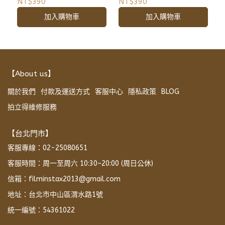
相機包 收納包 附背帶
相機包 收納包 附背帶
NT$390
NT$390
加入購物車
加入購物車
【About us】
關於我們
付款及運送方式
客服中心
隱私政策
BLOG
拍立得維修服務
【台北門市】
客服專線：02-25080651
客服時間：周一至周六 10:30~20:00 (周日公休)
信箱：filminstax2013@gmail.com
地址：台北市中山區渭水路1號
統一編號：54361022