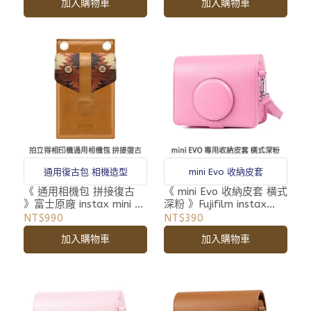
加入購物車
加入購物車
通用復古包 相機造型
mini Evo 收納皮套
《 通用相機包 拼接復古
《 mini Evo 收納皮套 橫式
》富士原廠 instax mini 拍
深粉 》Fujifilm instax
立得 相印機 專用 相機包
FI019 富士 拍立得 專用皮
NT$990
NT$390
收納包 附背帶
套 附背帶
加入購物車
加入購物車