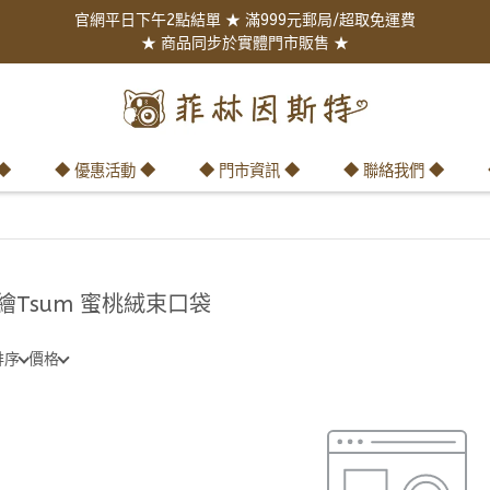
官網平日下午2點結單 ★ 滿999元郵局/超取免運費
★ 商品同步於實體門市販售 ★
◆
◆ 優惠活動 ◆
◆ 門市資訊 ◆
◆ 聯絡我們 ◆
繪Tsum 蜜桃絨束口袋
排序
價格