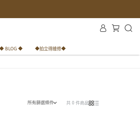
◆ BLOG ◆
◆拍立得維修◆
所有篩選條件
共 0 件商品