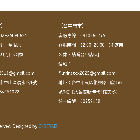
市】
【台中門市】
-25080651
客服專線：0910260775
周一至周六 
客服時間：12:00~20:00 【不定時
:00 (周日公休)
公休，請看台中店IG】
信箱：
x2013@gmail.com
filminstax2025@gmail.com
市中山區渭水路1號
地址：台中市東區復興路四段186
4361022
號9樓【大魯閣新時代9樓美莎】
統一編號：60759158
erved.
Designed by
CYBERBIZ
.