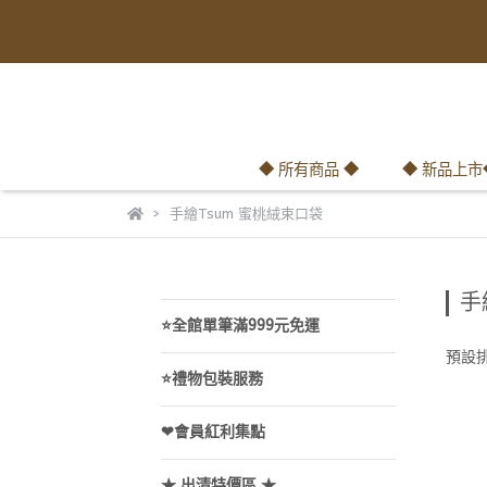
◆ 所有商品 ◆
◆ 新品上市
手繪Tsum 蜜桃絨束口袋
手
⭐全館單筆滿999元免運
預設
⭐禮物包裝服務
❤會員紅利集點
★ 出清特價區 ★